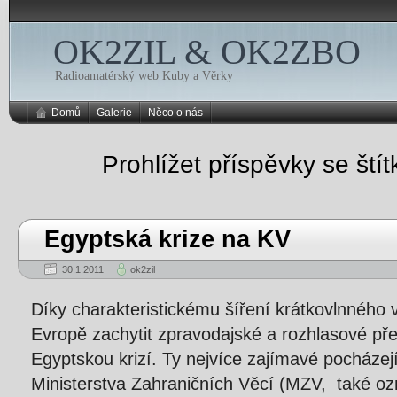
OK2ZIL & OK2ZBO
Radioamatérský web Kuby a Věrky
Domů
Galerie
Něco o nás
Prohlížet příspěvky se ští
Egyptská krize na KV
30.1.2011
ok2zil
Díky charakteristickému šíření krátkovlnného v
Evropě zachytit zpravodajské a rozhlasové př
Egyptskou krizí. Ty nejvíce zajímavé pocházej
Ministerstva Zahraničních Věcí (MZV, také o