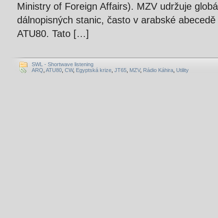
Ministry of Foreign Affairs). MZV udržuje globá
dálnopisných stanic, často v arabské abeced
ATU80. Tato […]
SWL - Shortwave listening
ARQ
,
ATU80
,
CW
,
Egyptská krize
,
JT65
,
MZV
,
Rádio Káhira
,
Utility