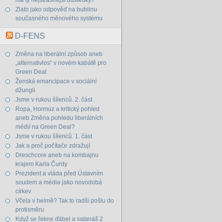
má ty nejstrašnější důsledky?
Zlato jako odpověď na bublinu
současného měnového systému
D-FENS
Změna na liberální způsob aneb
„alternativlos“ v novém kabátě pro
Green Deal
Ženská emancipace v sociální
džungli
Jsme v rukou šílenců. 2. část
Ropa, Hormuz a kritický pohled
aneb Změna pohledu liberálních
médií na Green Deal?
Jsme v rukou šílenců. 1. část
Jak a proč počítače zdražují
Dreschcore aneb na kombajnu
krajem Karla Čurdy
Prezident a vláda před Ústavním
soudem a média jako novodobá
církev
Včela v helmě? Tak to radši pošlu do
protisměru
Když se řekne ďábel a satanáš 2