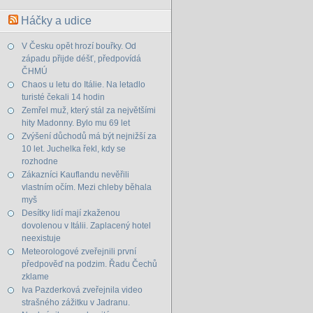
Háčky a udice
V Česku opět hrozí bouřky. Od
západu přijde déšť, předpovídá
ČHMÚ
Chaos u letu do Itálie. Na letadlo
turisté čekali 14 hodin
Zemřel muž, který stál za největšími
hity Madonny. Bylo mu 69 let
Zvýšení důchodů má být nejnižší za
10 let. Juchelka řekl, kdy se
rozhodne
Zákazníci Kauflandu nevěřili
vlastním očím. Mezi chleby běhala
myš
Desítky lidí mají zkaženou
dovolenou v Itálii. Zaplacený hotel
neexistuje
Meteorologové zveřejnili první
předpověď na podzim. Řadu Čechů
zklame
Iva Pazderková zveřejnila video
strašného zážitku v Jadranu.