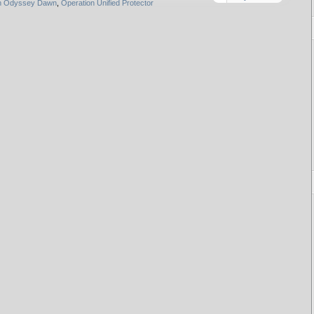
on Odyssey Dawn
,
Operation Unified Protector