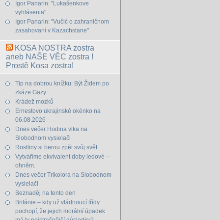
Igor Panarin: "Lukašenkove
vyhlásenia"
Igor Panarin: "Vučić o zahraničnom
zasahovaní v Kazachstane"
KOSA NOSTRA zostra
aneb NAŠE VĚC zostra !
Prostě Kosa zostra!
Tip na dobrou knížku: Být Židem po
zkáze Gazy
Krádež mozků
Ernestovo ukrajinské okénko na
06.08.2026
Dnes večer Hodina vlka na
Slobodnom vysielači
Rostliny si berou zpět svůj svět
Vytváříme ekvivalent doby ledové –
ohněm.
Dnes večer Trikolora na Slobodnom
vysielači
Beznaděj na tento den
Británie – kdy už vládnoucí třídy
pochopí, že jejich morální úpadek