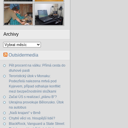
Archivy
Archivy
Outsidermedia
Pět procent na válku: Přímá cesta do
dluhové pasti
Teroristický útok v Monaku:
Podezřelá nalezena mrtvá pod
Kyjevem, případ odhaluje konflikt
mezi bezpečnostními složkami
Začal ÚS s realizací „plánu B“?
Ukrajina provokuje Bělorusko. Útok
na autobus
„Naši krajani“ v Brně
Chytré věci vs. hloupější lidé?
BlackRock, Vanguard a State Street: