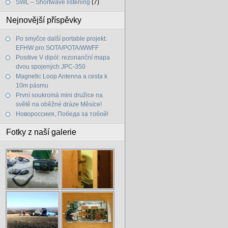
SWL – Shortwave listening
(7)
Nejnovější příspěvky
Po smyčce další portable projekt:
EFHW pro SOTA/POTA/WWFF
Positive V dipól: rezonanční mapa
dvou spojených JPC-350
Magnetic Loop Antenna a cesta k
10m pásmu
První soukromá mini družice na
světě na oběžné dráze Měsíce!
Новороссиия, Победа за тобой!
Fotky z naší galerie