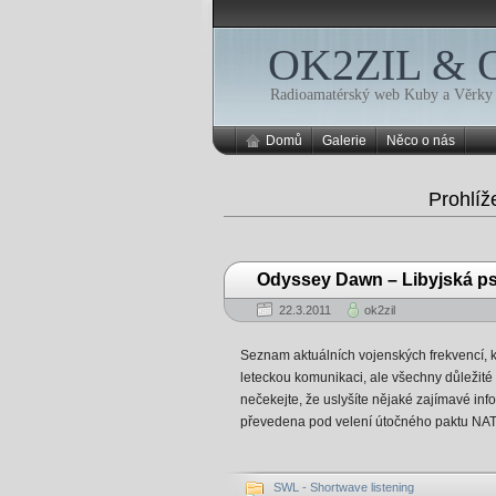
OK2ZIL &
Radioamatérský web Kuby a Věrky
Domů
Galerie
Něco o nás
Prohlíž
Odyssey Dawn – Libyjská p
22.3.2011
ok2zil
Seznam aktuálních vojenských frekvencí, 
leteckou komunikaci, ale všechny důležité p
nečekejte, že uslyšíte nějaké zajímavé in
převedena pod velení útočného paktu NAT
SWL - Shortwave listening