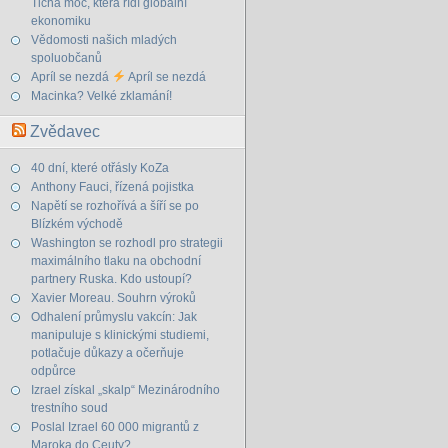
Tichá moc, která řídí globální
ekonomiku
Vědomosti našich mladých
spoluobčanů
Apríl se nezdá
Apríl se nezdá
Macinka? Velké zklamání!
Zvědavec
40 dní, které otřásly KoZa
Anthony Fauci, řízená pojistka
Napětí se rozhořívá a šíří se po
Blízkém východě
Washington se rozhodl pro strategii
maximálního tlaku na obchodní
partnery Ruska. Kdo ustoupí?
Xavier Moreau. Souhrn výroků
Odhalení průmyslu vakcín: Jak
manipuluje s klinickými studiemi,
potlačuje důkazy a očerňuje
odpůrce
Izrael získal „skalp“ Mezinárodního
trestního soud
Poslal Izrael 60 000 migrantů z
Maroka do Ceuty?