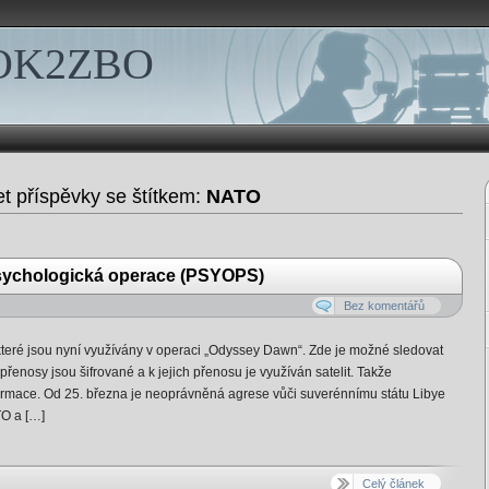
 OK2ZBO
et příspěvky se štítkem:
NATO
sychologická operace (PSYOPS)
Bez komentářů
které jsou nyní využívány v operaci „Odyssey Dawn“. Zde je možné sledovat
řenosy jsou šifrované a k jejich přenosu je využíván satelit. Takže
formace. Od 25. března je neoprávněná agrese vůči suverénnímu státu Libye
O a […]
Celý článek