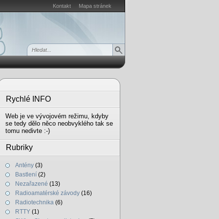
Kontakt
Mapa stránek
Rychlé INFO
Web je ve vývojovém režimu, kdyby
se tedy dělo něco neobvyklého tak se
tomu nedivte :-)
Rubriky
Antény
(3)
Bastlení
(2)
Nezařazené
(13)
Radioamatérské závody
(16)
Radiotechnika
(6)
RTTY
(1)