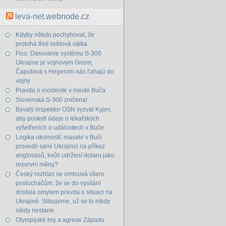
leva-net.webnode.cz
Kdyby někdo pochyboval, že
probíhá třetí světová válka
Fico: Darovanie systému S-300
Ukrajine je vojnovým činom,
Čaputová s Hegerom nás ťahajú do
vojny
Pravda o incidente v meste Buča
Slovenská S-300 zničena!
Bývalý inspektor OSN vyzval Kyjev,
aby poskytl údaje o lékařských
vyšetřeních o událostech v Buče
Logika okolností: masakr v Buči
provedli sami Ukrajinci na příkaz
anglosasů, kvůli udržení dolaru jako
rezervní měny?
Český rozhlas se omlouvá všem
posluchačům, že se do vysílání
dostala omylem pravda o situaci na
Ukrajině. Slibujeme, už se to nikdy
nikdy nestane.
Olympijské hry a agrese Západu