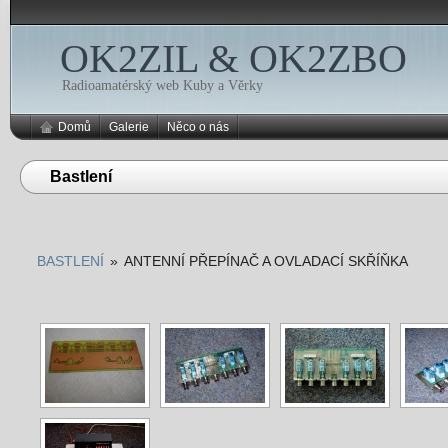
OK2ZIL & OK2ZBO
Radioamatérský web Kuby a Věrky
Domů
Galerie
Něco o nás
Bastlení
BASTLENÍ
»
ANTENNÍ PŘEPÍNAČ A OVLADACÍ SKŘÍŇKA