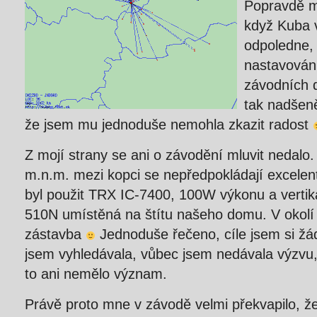
Popravdě mi
když Kuba 
odpoledne,
nastavován
závodních d
tak nadšen
že jsem mu jednoduše nemohla zkazit radost
Z mojí strany se ani o závodění mluvit nedal
m.n.m. mezi kopci se nepředpokládají excelen
byl použit TRX IC-7400, 100W výkonu a vert
510N umístěná na štítu našeho domu. V okol
zástavba
Jednoduše řečeno, cíle jsem si žád
jsem vyhledávala, vůbec jsem nedávala výzvu
to ani nemělo význam.
Právě proto mne v závodě velmi překvapilo, 