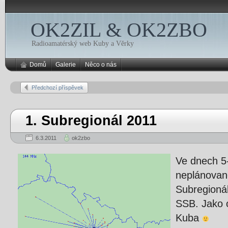
OK2ZIL & OK2ZBO
Radioamatérský web Kuby a Věrky
Domů
Galerie
Něco o nás
Předchozí příspěvek
1. Subregionál 2011
6.3.2011
ok2zbo
Ve dnech 5
neplánovaně
Subregioná
SSB. Jako 
Kuba