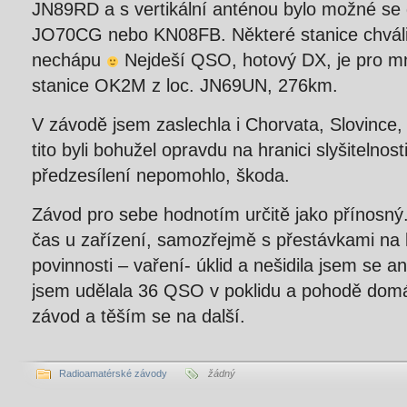
JN89RD a s vertikální anténou bylo možné se 
JO70CG nebo KN08FB. Některé stanice chválil
nechápu
Nejdeší QSO, hotový DX, je pro m
stanice OK2M z loc. JN69UN, 276km.
V závodě jsem zaslechla i Chorvata, Slovince,
tito byli bohužel opravdu na hranici slyšitelnosti
předzesílení nepomohlo, škoda.
Závod pro sebe hodnotím určitě jako přínosný.
čas u zařízení, samozřejmě s přestávkami na 
povinnosti – vaření- úklid a nešidila jsem se 
jsem udělala 36 QSO v poklidu a pohodě domác
závod a těším se na další.
Radioamatérské závody
žádný