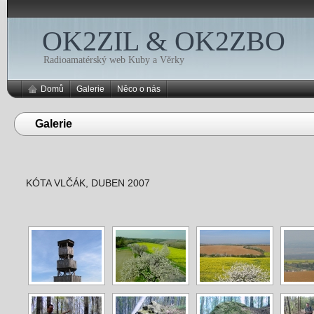
OK2ZIL & OK2ZBO
Radioamatérský web Kuby a Věrky
Domů
Galerie
Něco o nás
Galerie
KÓTA VLČÁK, DUBEN 2007